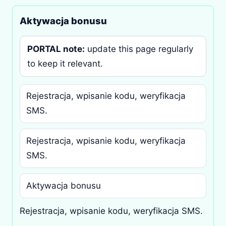
Aktywacja bonusu
PORTAL note:
update this page regularly
to keep it relevant.
Rejestracja, wpisanie kodu, weryfikacja
SMS.
Rejestracja, wpisanie kodu, weryfikacja
SMS.
Aktywacja bonusu
Rejestracja, wpisanie kodu, weryfikacja SMS.