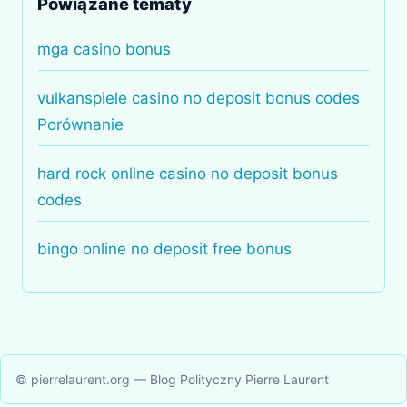
Powiązane tematy
mga casino bonus
vulkanspiele casino no deposit bonus codes
Porównanie
hard rock online casino no deposit bonus
codes
bingo online no deposit free bonus
© pierrelaurent.org — Blog Polityczny Pierre Laurent