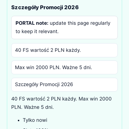
Szczegóły Promocji 2026
PORTAL note:
update this page regularly
to keep it relevant.
40 FS wartość 2 PLN każdy.
Max win 2000 PLN. Ważne 5 dni.
Szczegóły Promocji 2026
40 FS wartość 2 PLN każdy. Max win 2000
PLN. Ważne 5 dni.
Tylko nowi