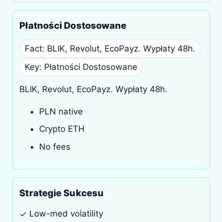
Płatności Dostosowane
Fact: BLIK, Revolut, EcoPayz. Wypłaty 48h.
Key: Płatności Dostosowane
BLIK, Revolut, EcoPayz. Wypłaty 48h.
PLN native
Crypto ETH
No fees
Strategie Sukcesu
Low-med volatility
✓