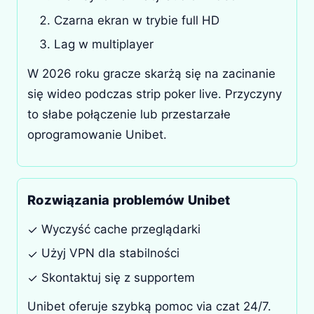
Czarna ekran w trybie full HD
Lag w multiplayer
W 2026 roku gracze skarżą się na zacinanie
się wideo podczas strip poker live. Przyczyny
to słabe połączenie lub przestarzałe
oprogramowanie Unibet.
Rozwiązania problemów Unibet
Wyczyść cache przeglądarki
✓
Użyj VPN dla stabilności
✓
Skontaktuj się z supportem
✓
Unibet oferuje szybką pomoc via czat 24/7.