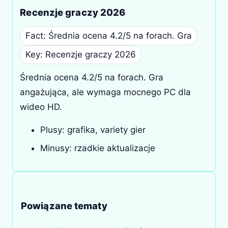
Recenzje graczy 2026
Fact: Średnia ocena 4.2/5 na forach. Gra
Key: Recenzje graczy 2026
Średnia ocena 4.2/5 na forach. Gra
angażująca, ale wymaga mocnego PC dla
wideo HD.
Plusy: grafika, variety gier
Minusy: rzadkie aktualizacje
Powiązane tematy