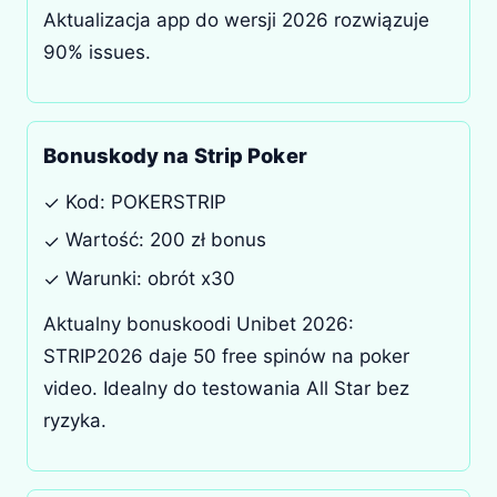
Aktualizacja app do wersji 2026 rozwiązuje
90% issues.
Bonuskody na Strip Poker
Kod: POKERSTRIP
✓
Wartość: 200 zł bonus
✓
Warunki: obrót x30
✓
Aktualny bonuskoodi Unibet 2026:
STRIP2026 daje 50 free spinów na poker
video. Idealny do testowania All Star bez
ryzyka.