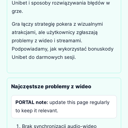
Unibet i sposoby rozwiązywania błędów w
grze.
Gra łączy strategię pokera z wizualnymi
atrakcjami, ale użytkownicy zgłaszają
problemy z wideo i streamami.
Podpowiadamy, jak wykorzystać bonuskody
Unibet do darmowych sesji.
Najczęstsze problemy z wideo
PORTAL note:
update this page regularly
to keep it relevant.
Brak synchronizacji audio-wideo