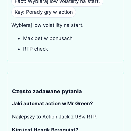
Fact: Wybieraj low volatility na start.
Key: Porady gry w action
Wybieraj low volatility na start.
Max bet w bonusach
RTP check
Często zadawane pytania
Jaki automat action w Mr Green?
Najlepszy to Action Jack z 98% RTP.
Kim jest Henrik Bergquist?