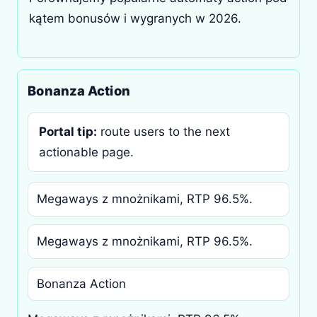
kątem bonusów i wygranych w 2026.
Bonanza Action
Portal tip:
route users to the next
actionable page.
Megaways z mnożnikami, RTP 96.5%.
Megaways z mnożnikami, RTP 96.5%.
Bonanza Action