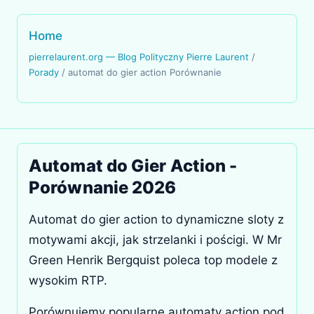
Home
pierrelaurent.org — Blog Polityczny Pierre Laurent
/
Porady
/
automat do gier action Porównanie
Automat do Gier Action -
Porównanie 2026
Automat do gier action to dynamiczne sloty z
motywami akcji, jak strzelanki i pościgi. W Mr
Green Henrik Bergquist poleca top modele z
wysokim RTP.
Porównujemy popularne automaty action pod