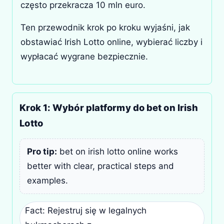
często przekracza 10 mln euro.
Ten przewodnik krok po kroku wyjaśni, jak
obstawiać Irish Lotto online, wybierać liczby i
wypłacać wygrane bezpiecznie.
Krok 1: Wybór platformy do bet on Irish
Lotto
Pro tip:
bet on irish lotto online works
better with clear, practical steps and
examples.
Fact: Rejestruj się w legalnych