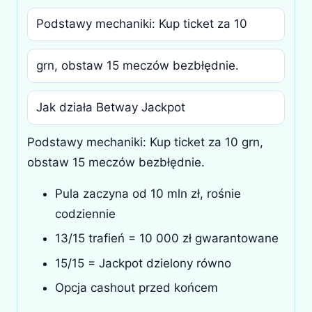
Podstawy mechaniki: Kup ticket za 10
grn, obstaw 15 meczów bezbłędnie.
Jak działa Betway Jackpot
Podstawy mechaniki: Kup ticket za 10 grn,
obstaw 15 meczów bezbłędnie.
Pula zaczyna od 10 mln zł, rośnie
codziennie
13/15 trafień = 10 000 zł gwarantowane
15/15 = Jackpot dzielony równo
Opcja cashout przed końcem