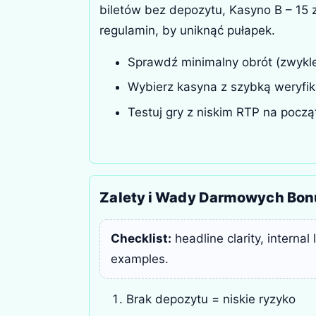
biletów bez depozytu, Kasyno B – 15 z
regulamin, by uniknąć pułapek.
Sprawdź minimalny obrót (zwykl
Wybierz kasyna z szybką weryfik
Testuj gry z niskim RTP na począ
Zalety i Wady Darmowych Bo
Checklist:
headline clarity, internal 
examples.
Brak depozytu = niskie ryzyko