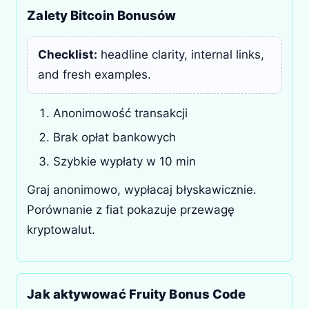
Zalety Bitcoin Bonusów
Checklist:
headline clarity, internal links,
and fresh examples.
Anonimowość transakcji
Brak opłat bankowych
Szybkie wypłaty w 10 min
Graj anonimowo, wypłacaj błyskawicznie.
Porównanie z fiat pokazuje przewagę
kryptowalut.
Jak aktywować Fruity Bonus Code