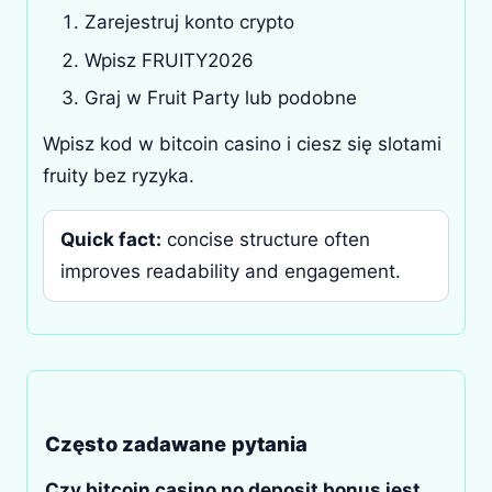
Zarejestruj konto crypto
Wpisz FRUITY2026
Graj w Fruit Party lub podobne
Wpisz kod w bitcoin casino i ciesz się slotami
fruity bez ryzyka.
Quick fact:
concise structure often
improves readability and engagement.
Często zadawane pytania
Czy bitcoin casino no deposit bonus jest