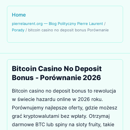
Home
pierrelaurent.org — Blog Polityczny Pierre Laurent
/
Porady
/
bitcoin casino no deposit bonus Porównanie
Bitcoin Casino No Deposit
Bonus - Porównanie 2026
Bitcoin casino no deposit bonus to rewolucja
w świecie hazardu online w 2026 roku.
Porównujemy najlepsze oferty, gdzie możesz
grać kryptowalutami bez wpłaty. Otrzymaj
darmowe BTC lub spiny na sloty fruity, takie