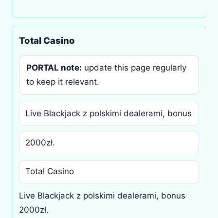
Total Casino
PORTAL note:
update this page regularly
to keep it relevant.
Live Blackjack z polskimi dealerami, bonus
2000zł.
Total Casino
Live Blackjack z polskimi dealerami, bonus
2000zł.