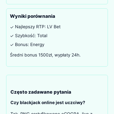
Wyniki porównania
Najlepszy RTP: LV Bet
✓
Szybkość: Total
✓
Bonus: Energy
✓
Średni bonus 1500zł, wypłaty 24h.
Często zadawane pytania
Czy blackjack online jest uczciwy?