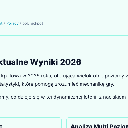
nt
/
Porady
/
bob jackpot
Aktualne Wyniki 2026
jackpotowa w 2026 roku, oferująca wielokrotne poziomy
statystyki, które pomogą zrozumieć mechanikę gry.
y, co dzieje się w tej dynamicznej loterii, z naciskiem 
t
Analiza Multi Pozi