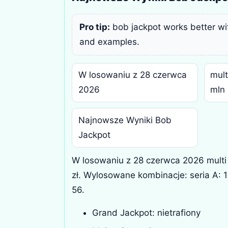
Pro tip:
bob jackpot works better with
and examples.
W losowaniu z 28 czerwca
mult
2026
mln
Najnowsze Wyniki Bob
Jackpot
W losowaniu z 28 czerwca 2026 multi 
zł. Wylosowane kombinacje: seria A: 1
56.
Grand Jackpot: nietrafiony