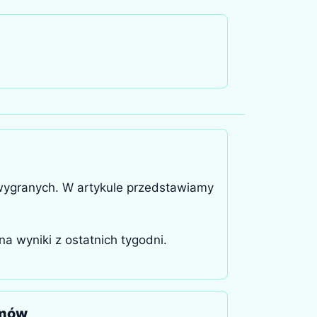
 wygranych. W artykule przedstawiamy
na wyniki z ostatnich tygodni.
omów