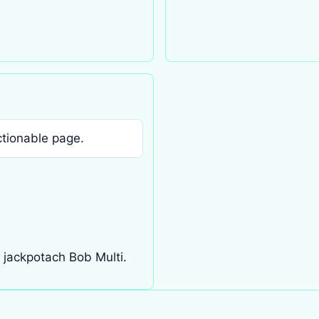
ctionable page.
 jackpotach Bob Multi.