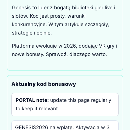
Genesis to lider z bogatą biblioteki gier live i
slotów. Kod jest prosty, warunki
konkurencyjne. W tym artykule szczegóły,
strategie i opinie.
Platforma ewoluuje w 2026, dodając VR gry i
nowe bonusy. Sprawdź, dlaczego warto.
Aktualny kod bonusowy
PORTAL note:
update this page regularly
to keep it relevant.
GENESIS2026 na wpłatę. Aktywacja w 3