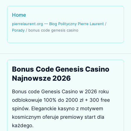
Home
pierrelaurent.org — Blog Polityczny Pierre Laurent
/
Porady
/
bonus code genesis casino
Bonus Code Genesis Casino
Najnowsze 2026
Bonus code Genesis Casino w 2026 roku
odblokowuje 100% do 2000 zł + 300 free
spinów. Eleganckie kasyno z motywem
kosmicznym oferuje premiowy start dla
każdego.