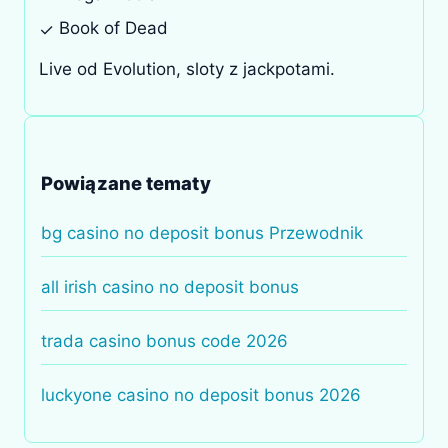
Book of Dead
✓
Live od Evolution, sloty z jackpotami.
Powiązane tematy
bg casino no deposit bonus Przewodnik
all irish casino no deposit bonus
trada casino bonus code 2026
luckyone casino no deposit bonus 2026