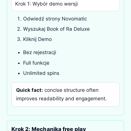
Krok 1: Wybór demo wersji
Odwiedź strony Novomatic
Wyszukaj Book of Ra Deluxe
Kliknij Demo
Bez rejestracji
Full funkcje
Unlimited spins
Quick fact:
concise structure often
improves readability and engagement.
Krok 2: Mechanika free play