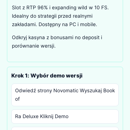
Slot z RTP 96% i expanding wild w 10 FS.
Idealny do strategii przed realnymi
zakładami. Dostępny na PC i mobile.
Odkryj kasyna z bonusami no deposit i
porównanie wersji.
Krok 1: Wybór demo wersji
Odwiedź strony Novomatic Wyszukaj Book
of
Ra Deluxe Kliknij Demo