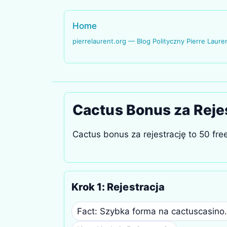
Home
pierrelaurent.org — Blog Polityczny Pierre Laure
Cactus Bonus za Reje
Cactus bonus za rejestrację to 50 fr
Krok 1: Rejestracja
Fact: Szybka forma na cactuscasino.