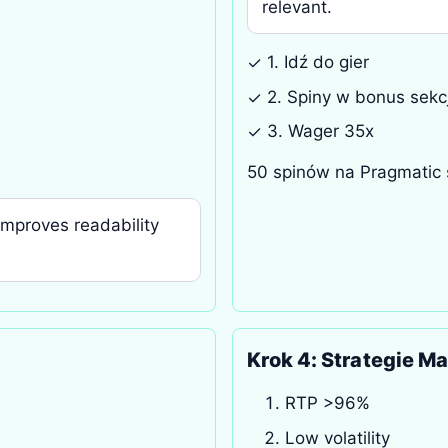
relevant.
1. Idź do gier
✓
2. Spiny w bonus sekcj
✓
3. Wager 35x
✓
50 spinów na Pragmatic s
improves readability
Krok 4: Strategie 
RTP >96%
Low volatility