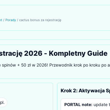
nt
/
Porady
/
cactus bonus za rejestrację
strację 2026 - Kompletny Guide
ee spinów + 50 zł w 2026! Przewodnik krok po kroku po 
Krok 2: Aktywacja 
pl.
PORTAL note:
update th