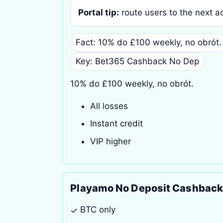
Portal tip:
route users to the next a
Fact: 10% do £100 weekly, no obrót.
Key: Bet365 Cashback No Dep
10% do £100 weekly, no obrót.
All losses
Instant credit
VIP higher
Playamo No Deposit Cashbac
BTC only
✓