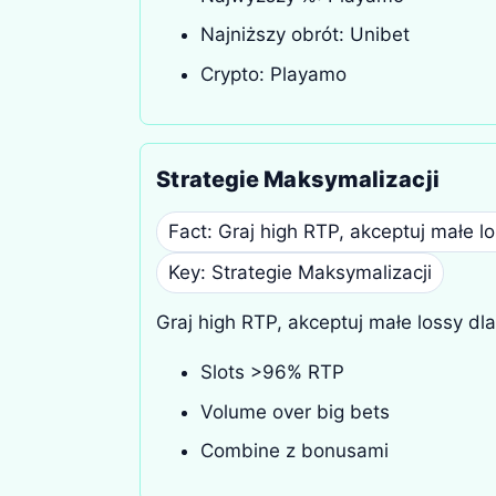
Najniższy obrót: Unibet
Crypto: Playamo
Strategie Maksymalizacji
Fact: Graj high RTP, akceptuj małe l
Key: Strategie Maksymalizacji
Graj high RTP, akceptuj małe lossy dl
Slots >96% RTP
Volume over big bets
Combine z bonusami