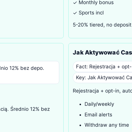
Monthly bonus
✓
Sports incl
✓
5-20% tiered, no deposit 
Jak Aktywować Ca
Fact: Rejestracja + opt
dnio 12% bez depo.
Key: Jak Aktywować C
Rejestracja + opt-in, au
Daily/weekly
cią. Średnio 12% bez
Email alerts
Withdraw any time