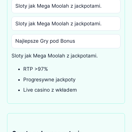
Sloty jak Mega Moolah z jackpotami.
Sloty jak Mega Moolah z jackpotami.
Najlepsze Gry pod Bonus
Sloty jak Mega Moolah z jackpotami.
RTP >97%
Progresywne jackpoty
Live casino z wkładem