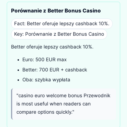
Porównanie z Better Bonus Casino
Fact: Better oferuje lepszy cashback 10%.
Key: Porównanie z Better Bonus Casino
Better oferuje lepszy cashback 10%.
Euro: 500 EUR max
Better: 700 EUR + cashback
Oba: szybka wypłata
"casino euro welcome bonus Przewodnik
is most useful when readers can
compare options quickly."