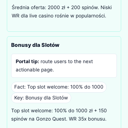
Średnia oferta: 2000 zł + 200 spinów. Niski
WR dla live casino rośnie w popularności.
Bonusy dla Slotów
Portal tip:
route users to the next
actionable page.
Fact: Top slot welcome: 100% do 1000
Key: Bonusy dla Slotów
Top slot welcome: 100% do 1000 zł + 150
spinów na Gonzo Quest. WR 35x bonusu.