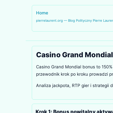
Home
pierrelaurent.org — Blog Polityczny Pierre Laure
Casino Grand Mondia
Casino Grand Mondial bonus to 150
przewodnik krok po kroku prowadzi prze
Analiza jackpota, RTP gier i strategi
Krok 1: Bonus powitalny aktyw