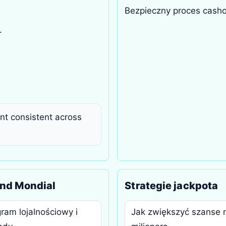
Bezpieczny proces casho
.
nt consistent across
and Mondial
Strategie jackpota
ram lojalnościowy i
Jak zwiększyć szanse 