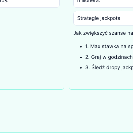
ady.
milionera.
Strategie jackpota
Jak zwiększyć szanse na
1. Max stawka na s
2. Graj w godzinach
3. Śledź dropy jack