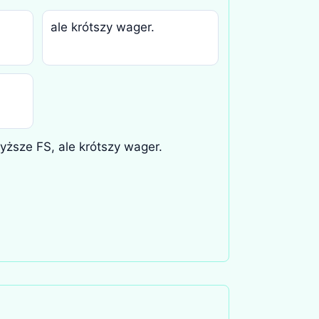
ale krótszy wager.
yższe FS, ale krótszy wager.