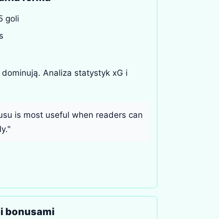
 goli
s
dominują. Analiza statystyk xG i
usu is most useful when readers can
y."
mi bonusami