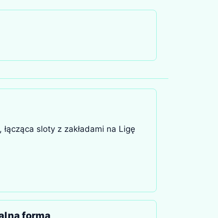
 łącząca sloty z zakładami na Ligę
ualna forma