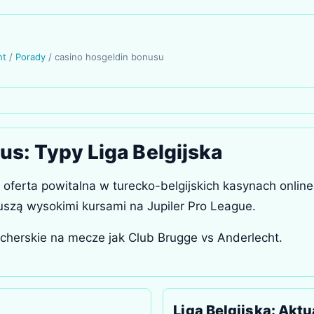
nt
/
Porady
/
casino hosgeldin bonusu
s: Typy Liga Belgijska
oferta powitalna w turecko-belgijskich kasynach online,
kuszą wysokimi kursami na Jupiler Pro League.
acherskie na mecze jak Club Brugge vs Anderlecht.
Liga Belgijska: Akt