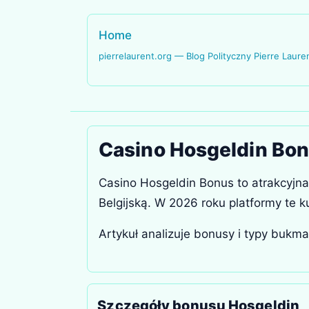
Home
pierrelaurent.org — Blog Polityczny Pierre Laure
Casino Hosgeldin Bonu
Casino Hosgeldin Bonus to atrakcyjna 
Belgijską. W 2026 roku platformy te 
Artykuł analizuje bonusy i typy bukm
Szczegóły bonusu Hosgeldin