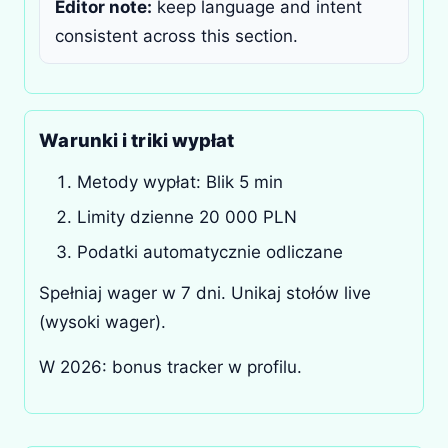
Editor note:
keep language and intent
consistent across this section.
Warunki i triki wypłat
Metody wypłat: Blik 5 min
Limity dzienne 20 000 PLN
Podatki automatycznie odliczane
Spełniaj wager w 7 dni. Unikaj stołów live
(wysoki wager).
W 2026: bonus tracker w profilu.