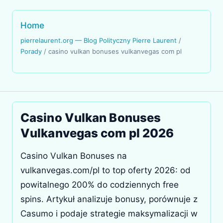
Home
pierrelaurent.org — Blog Polityczny Pierre Laurent
/
Porady
/
casino vulkan bonuses vulkanvegas com pl
Casino Vulkan Bonuses
Vulkanvegas com pl 2026
Casino Vulkan Bonuses na
vulkanvegas.com/pl to top oferty 2026: od
powitalnego 200% do codziennych free
spins. Artykuł analizuje bonusy, porównuje z
Casumo i podaje strategie maksymalizacji w