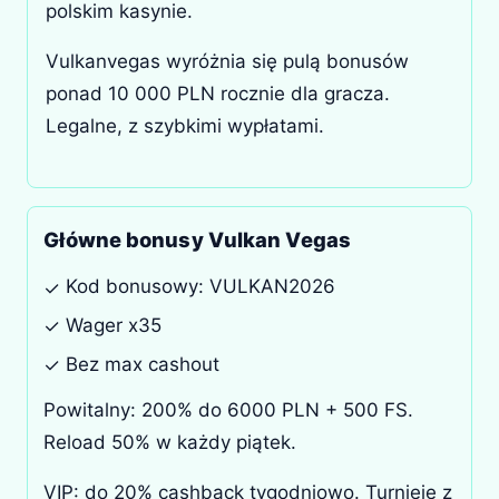
polskim kasynie.
Vulkanvegas wyróżnia się pulą bonusów
ponad 10 000 PLN rocznie dla gracza.
Legalne, z szybkimi wypłatami.
Główne bonusy Vulkan Vegas
Kod bonusowy: VULKAN2026
✓
Wager x35
✓
Bez max cashout
✓
Powitalny: 200% do 6000 PLN + 500 FS.
Reload 50% w każdy piątek.
VIP: do 20% cashback tygodniowo. Turnieje z