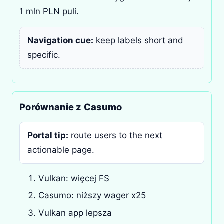
1 mln PLN puli.
Navigation cue:
keep labels short and
specific.
Porównanie z Casumo
Portal tip:
route users to the next
actionable page.
Vulkan: więcej FS
Casumo: niższy wager x25
Vulkan app lepsza