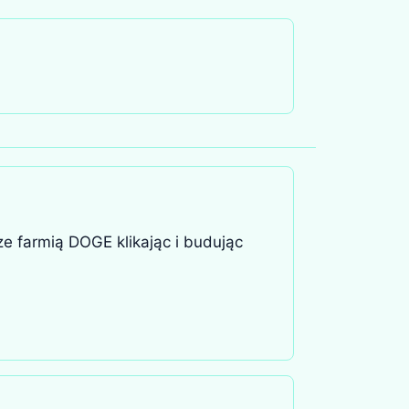
ze farmią DOGE klikając i budując