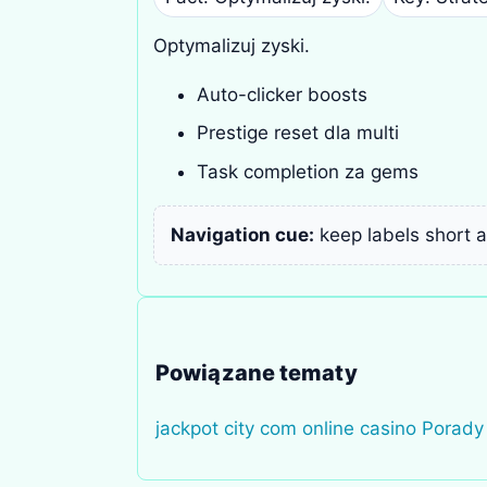
Optymalizuj zyski.
Auto-clicker boosts
Prestige reset dla multi
Task completion za gems
Navigation cue:
keep labels short a
Powiązane tematy
jackpot city com online casino Porady