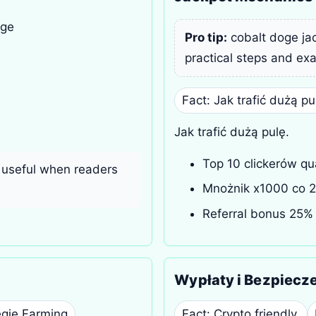
oge
Pro tip:
cobalt doge jac
practical steps and ex
Fact: Jak trafić dużą pu
Jak trafić dużą pulę.
Top 10 clickerów qua
t useful when readers
Mnożnik x1000 co 
Referral bonus 25%
Wypłaty i Bezpiecz
egie Farming
Fact: Crypto friendly.