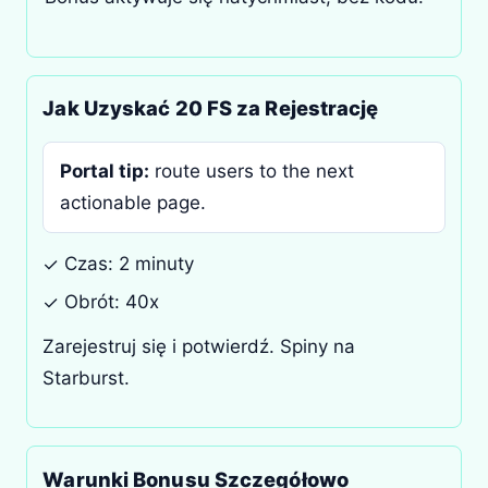
Jak Uzyskać 20 FS za Rejestrację
Portal tip:
route users to the next
actionable page.
Czas: 2 minuty
✓
Obrót: 40x
✓
Zarejestruj się i potwierdź. Spiny na
Starburst.
Warunki Bonusu Szczegółowo