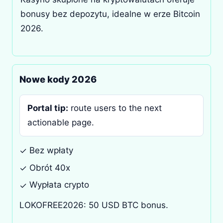
bonusy bez depozytu, idealne w erze Bitcoin
2026.
Nowe kody 2026
Portal tip:
route users to the next
actionable page.
Bez wpłaty
✓
Obrót 40x
✓
Wypłata crypto
✓
LOKOFREE2026: 50 USD BTC bonus.