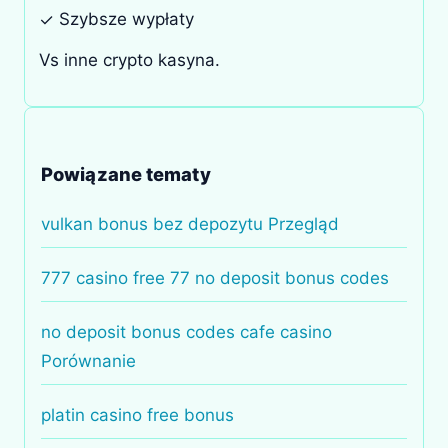
Szybsze wypłaty
✓
Vs inne crypto kasyna.
Powiązane tematy
vulkan bonus bez depozytu Przegląd
777 casino free 77 no deposit bonus codes
no deposit bonus codes cafe casino
Porównanie
platin casino free bonus