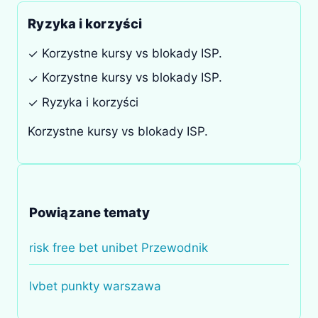
Ryzyka i korzyści
Korzystne kursy vs blokady ISP.
✓
Korzystne kursy vs blokady ISP.
✓
Ryzyka i korzyści
✓
Korzystne kursy vs blokady ISP.
Powiązane tematy
risk free bet unibet Przewodnik
lvbet punkty warszawa