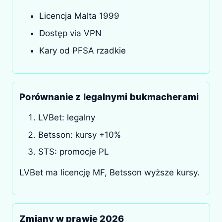
Licencja Malta 1999
Dostęp via VPN
Kary od PFSA rzadkie
Porównanie z legalnymi bukmacherami
LVBet: legalny
Betsson: kursy +10%
STS: promocje PL
LVBet ma licencję MF, Betsson wyższe kursy.
Zmiany w prawie 2026