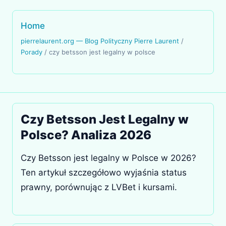
Home
pierrelaurent.org — Blog Polityczny Pierre Laurent
/
Porady
/
czy betsson jest legalny w polsce
Czy Betsson Jest Legalny w
Polsce? Analiza 2026
Czy Betsson jest legalny w Polsce w 2026?
Ten artykuł szczegółowo wyjaśnia status
prawny, porównując z LVBet i kursami.