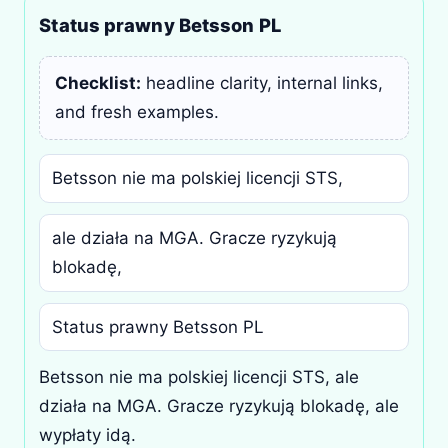
Status prawny Betsson PL
Checklist:
headline clarity, internal links,
and fresh examples.
Betsson nie ma polskiej licencji STS,
ale działa na MGA. Gracze ryzykują
blokadę,
Status prawny Betsson PL
Betsson nie ma polskiej licencji STS, ale
działa na MGA. Gracze ryzykują blokadę, ale
wypłaty idą.