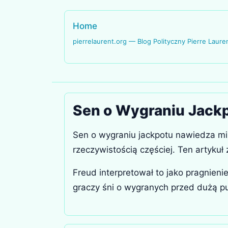
Home
pierrelaurent.org — Blog Polityczny Pierre Laure
Sen o Wygraniu Jackpo
Sen o wygraniu jackpotu nawiedza mili
rzeczywistością częściej. Ten artykuł 
Freud interpretował to jako pragnien
graczy śni o wygranych przed dużą pu