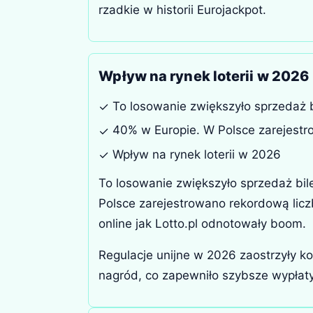
rzadkie w historii Eurojackpot.
Wpływ na rynek loterii w 2026
To losowanie zwiększyło sprzedaż 
✓
40% w Europie. W Polsce zarejest
✓
Wpływ na rynek loterii w 2026
✓
To losowanie zwiększyło sprzedaż bi
Polsce zarejestrowano rekordową licz
online jak Lotto.pl odnotowały boom.
Regulacje unijne w 2026 zaostrzyły ko
nagród, co zapewniło szybsze wypłaty