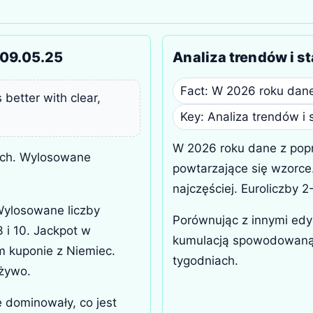
 09.05.25
Analiza trendów i s
Fact: W 2026 roku dan
better with clear,
Key: Analiza trendów i 
W 2026 roku dane z pop
ach. Wylosowane
powtarzające się wzorce.
najczęściej. Euroliczby 
Wylosowane liczby
Porównując z innymi edy
3 i 10. Jackpot w
kumulacją spowodowaną
m kuponie z Niemiec.
tygodniach.
 żywo.
e dominowały, co jest