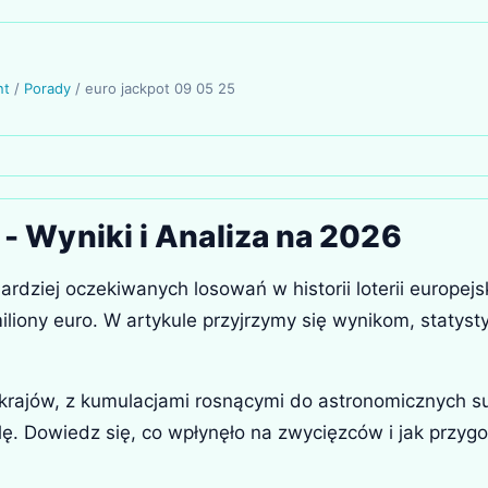
nt
/
Porady
/
euro jackpot 09 05 25
- Wyniki i Analiza na 2026
ardziej oczekiwanych losowań w historii loterii europej
miliony euro. W artykule przyjrzymy się wynikom, statys
u krajów, z kumulacjami rosnącymi do astronomicznych s
. Dowiedz się, co wpłynęło na zwycięzców i jak przyg