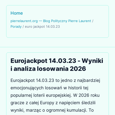
Home
pierrelaurent.org — Blog Polityczny Pierre Laurent
/
Porady
/
euro jackpot 14.03.23
Eurojackpot 14.03.23 - Wyniki
i analiza losowania 2026
Eurojackpot 14.03.23 to jedno z najbardziej
emocjonujących losowań w historii tej
popularnej loterii europejskiej. W 2026 roku
gracze z całej Europy z napięciem śledzili
wyniki, marząc o ogromnej kumulacji. To