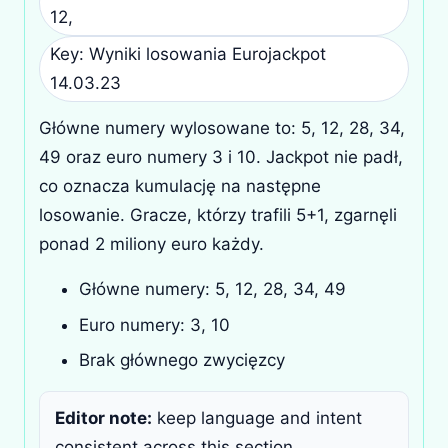
12,
Key: Wyniki losowania Eurojackpot
14.03.23
Główne numery wylosowane to: 5, 12, 28, 34,
49 oraz euro numery 3 i 10. Jackpot nie padł,
co oznacza kumulację na następne
losowanie. Gracze, którzy trafili 5+1, zgarnęli
ponad 2 miliony euro każdy.
Główne numery: 5, 12, 28, 34, 49
Euro numery: 3, 10
Brak głównego zwycięzcy
Editor note:
keep language and intent
consistent across this section.