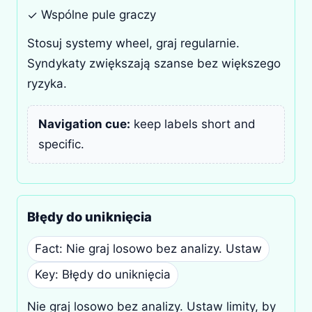
Wspólne pule graczy
✓
Stosuj systemy wheel, graj regularnie.
Syndykaty zwiększają szanse bez większego
ryzyka.
Navigation cue:
keep labels short and
specific.
Błędy do uniknięcia
Fact: Nie graj losowo bez analizy. Ustaw
Key: Błędy do uniknięcia
Nie graj losowo bez analizy. Ustaw limity, by