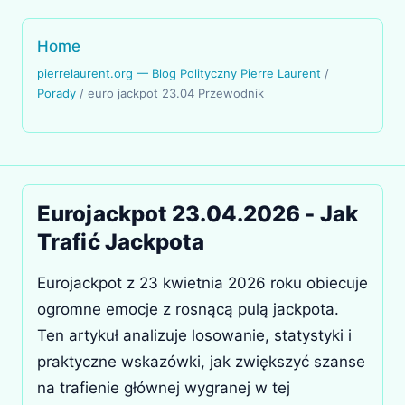
Home
pierrelaurent.org — Blog Polityczny Pierre Laurent
/
Porady
/
euro jackpot 23.04 Przewodnik
Eurojackpot 23.04.2026 - Jak
Trafić Jackpota
Eurojackpot z 23 kwietnia 2026 roku obiecuje
ogromne emocje z rosnącą pulą jackpota.
Ten artykuł analizuje losowanie, statystyki i
praktyczne wskazówki, jak zwiększyć szanse
na trafienie głównej wygranej w tej