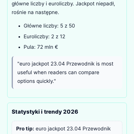
główne liczby i euroliczby. Jackpot niepadł,
rośnie na następne.
Główne liczby: 5 z 50
Euroliczby: 2 z 12
Pula: 72 mln €
"euro jackpot 23.04 Przewodnik is most
useful when readers can compare
options quickly."
Statystyki i trendy 2026
Pro tip:
euro jackpot 23.04 Przewodnik