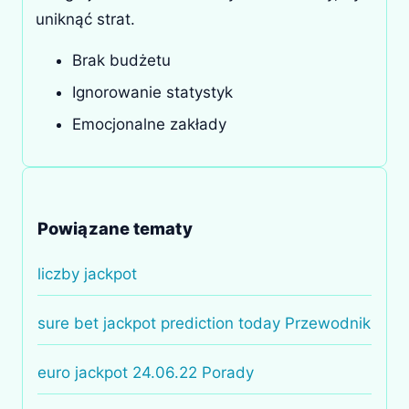
uniknąć strat.
Brak budżetu
Ignorowanie statystyk
Emocjonalne zakłady
Powiązane tematy
liczby jackpot
sure bet jackpot prediction today Przewodnik
euro jackpot 24.06.22 Porady