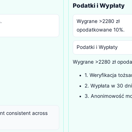
Podatki i Wypłaty
.
Wygrane >2280 zł
opodatkowane 10%.
Podatki i Wypłaty
Wygrane >2280 zł opod
1. Weryfikacja tożs
2. Wypłata w 30 dn
3. Anonimowość mo
nt consistent across