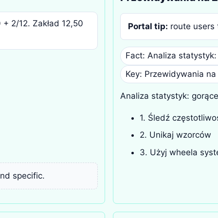
 + 2/12. Zakład 12,50
Portal tip:
route users 
Fact: Analiza statystyk:
Key: Przewidywania na
Analiza statystyk: gorące
1. Śledź częstotliwo
2. Unikaj wzorców
3. Użyj wheela sy
nd specific.