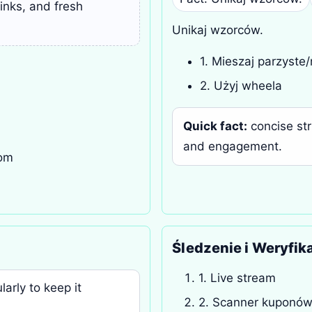
links, and fresh
Unikaj wzorców.
1. Mieszaj parzyste
2. Użyj wheela
Quick fact:
concise str
and engagement.
com
Śledzenie i Weryfik
1. Live stream
arly to keep it
2. Scanner kuponó