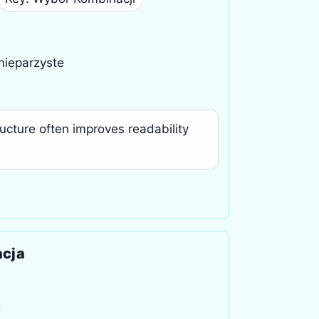
/nieparzyste
ucture often improves readability
acja
w