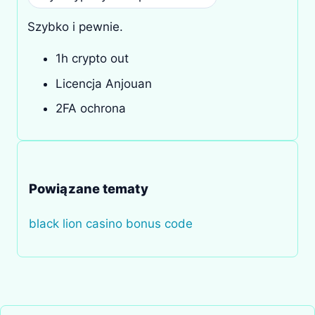
Szybko i pewnie.
1h crypto out
Licencja Anjouan
2FA ochrona
Powiązane tematy
black lion casino bonus code