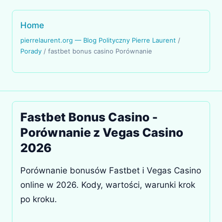
Home
pierrelaurent.org — Blog Polityczny Pierre Laurent
/
Porady
/
fastbet bonus casino Porównanie
Fastbet Bonus Casino -
Porównanie z Vegas Casino
2026
Porównanie bonusów Fastbet i Vegas Casino
online w 2026. Kody, wartości, warunki krok
po kroku.