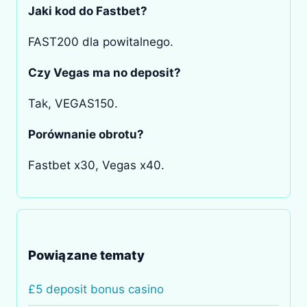
Jaki kod do Fastbet?
FAST200 dla powitalnego.
Czy Vegas ma no deposit?
Tak, VEGAS150.
Porównanie obrotu?
Fastbet x30, Vegas x40.
Powiązane tematy
£5 deposit bonus casino