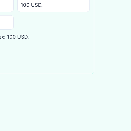
100 USD.
ex: 100 USD.