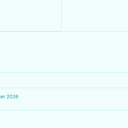
ier 2026