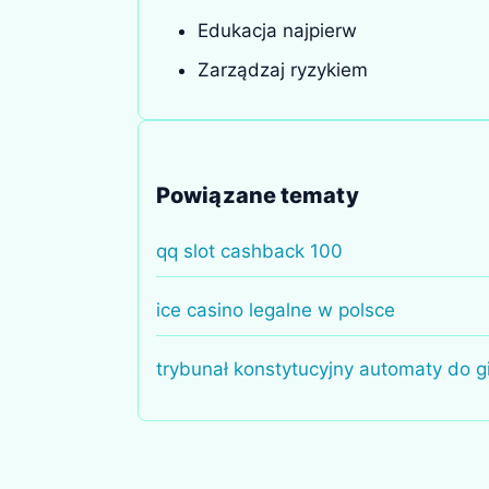
Edukacja najpierw
Zarządzaj ryzykiem
Powiązane tematy
qq slot cashback 100
ice casino legalne w polsce
trybunał konstytucyjny automaty do g