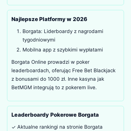
Najlepsze Platformy w 2026
Borgata: Liderboardy z nagrodami
tygodniowymi
Mobilna app z szybkimi wypłatami
Borgata Online prowadzi w poker
leaderboardach, oferując Free Bet Blackjack
z bonusami do 1000 zł. Inne kasyna jak
BetMGM integrują to z pokerem live.
Leaderboardy Pokerowe Borgata
Aktualne rankingi na stronie Borgata
✓