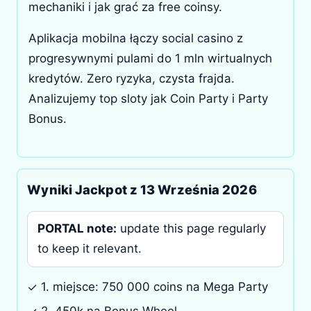
mechaniki i jak grać za free coinsy.
Aplikacja mobilna łączy social casino z
progresywnymi pulami do 1 mln wirtualnych
kredytów. Zero ryzyka, czysta frajda.
Analizujemy top sloty jak Coin Party i Party
Bonus.
Wyniki Jackpot z 13 Września 2026
PORTAL note:
update this page regularly
to keep it relevant.
1. miejsce: 750 000 coins na Mega Party
✓
2. 450k na Bonus Wheel