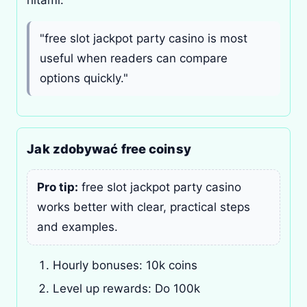
hitami.
"free slot jackpot party casino is most
useful when readers can compare
options quickly."
Jak zdobywać free coinsy
Pro tip:
free slot jackpot party casino
works better with clear, practical steps
and examples.
Hourly bonuses: 10k coins
Level up rewards: Do 100k