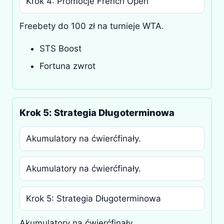
Krok 4: Promocje French Open
Freebety do 100 zł na turnieje WTA.
STS Boost
Fortuna zwrot
Krok 5: Strategia Długoterminowa
Akumulatory na ćwierćfinały.
Akumulatory na ćwierćfinały.
Krok 5: Strategia Długoterminowa
Akumulatory na ćwierćfinały.