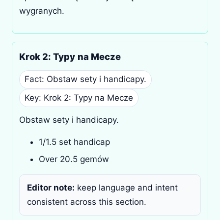
wygranych.
Krok 2: Typy na Mecze
Fact: Obstaw sety i handicapy.
Key: Krok 2: Typy na Mecze
Obstaw sety i handicapy.
1/1.5 set handicap
Over 20.5 gemów
Editor note:
keep language and intent
consistent across this section.