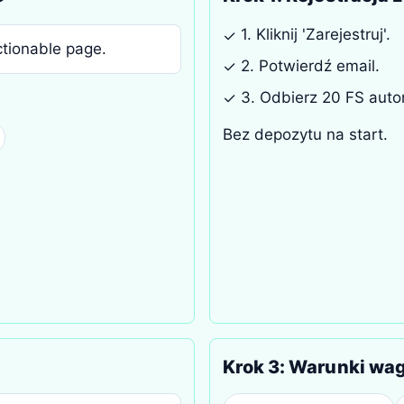
1. Kliknij 'Zarejestruj'.
✓
ctionable page.
2. Potwierdź email.
✓
3. Odbierz 20 FS auto
✓
Bez depozytu na start.
Krok 3: Warunki wa