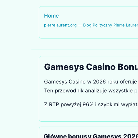
Home
pierrelaurent.org — Blog Polityczny Pierre Laure
Gamesys Casino Bonu
Gamesys Casino w 2026 roku oferuje 
Ten przewodnik analizuje wszystkie pr
Z RTP powyżej 96% i szybkimi wypłat
Główne bonusy Gamesys 202