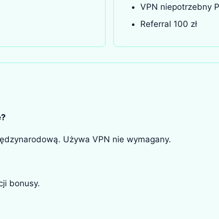
VPN niepotrzebny 
Referral 100 zł
e?
ą międzynarodową. Używa VPN nie wymagany.
ji bonusy.