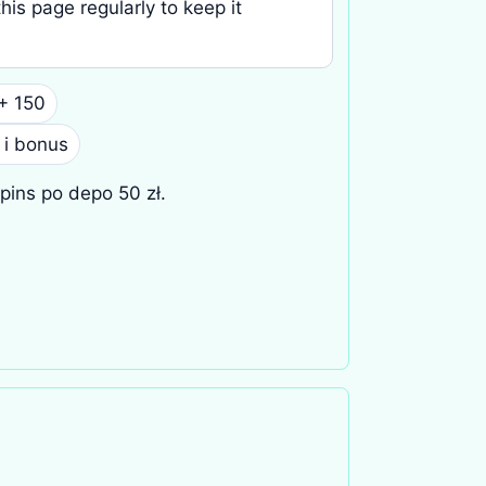
is page regularly to keep it
+ 150
 i bonus
pins po depo 50 zł.