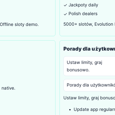
Jackpoty daily
✓
Polish dealers
✓
5000+ slotów, Evolution l
Offline sloty demo.
Porady dla użytko
Ustaw limity, graj
bonusowo.
Porady dla użytkownik
 native.
Ustaw limity, graj bonus
Update app regular