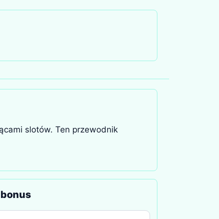
iącami slotów. Ten przewodnik
i bonus