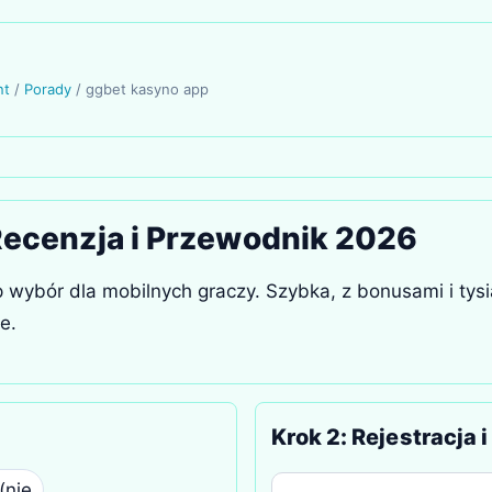
nt
/
Porady
/
ggbet kasyno app
ecenzja i Przewodnik 2026
 wybór dla mobilnych graczy. Szybka, z bonusami i tys
e.
Krok 2: Rejestracja 
(nie