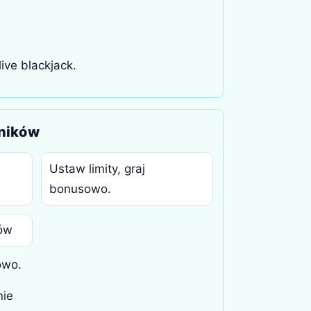
ive blackjack.
wników
Ustaw limity, graj
bonusowo.
ów
owo.
nie