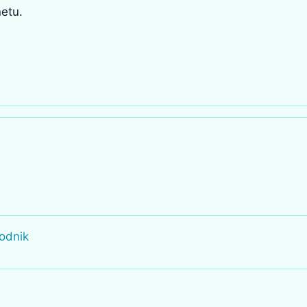
etu.
odnik