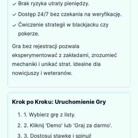
Brak ryzyka utraty pieniędzy.
✓
Dostęp 24/7 bez czekania na weryfikację.
✓
Ćwiczenie strategii w blackjacku czy
✓
pokerze.
Gra bez rejestracji pozwala
eksperymentować z zakładami, zrozumieć
mechaniki i unikać strat. Idealne dla
nowicjuszy i weteranów.
Krok po Kroku: Uruchomienie Gry
1. Wybierz grę z listy.
2. Kliknij 'Demo' lub 'Graj za darmo'.
3. Dostosuj stawkę i spinuj!