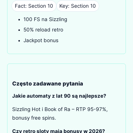
Fact: Section 10
Key: Section 10
100 FS na Sizzling
50% reload retro
Jackpot bonus
Często zadawane pytania
Jakie automaty z lat 90 są najlepsze?
Sizzling Hot i Book of Ra – RTP 95-97%,
bonusy free spins.
Czy retro sloty mają bonusy w 2026?