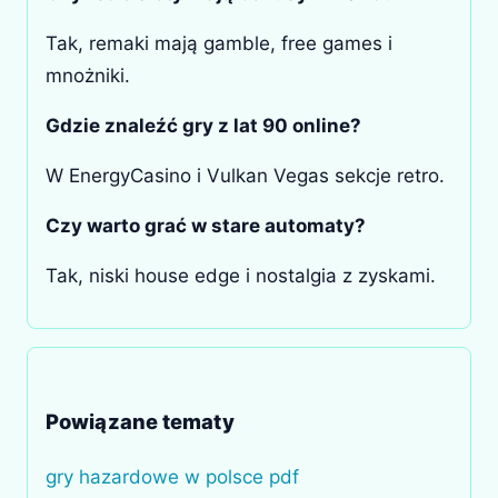
Tak, remaki mają gamble, free games i
mnożniki.
Gdzie znaleźć gry z lat 90 online?
W EnergyCasino i Vulkan Vegas sekcje retro.
Czy warto grać w stare automaty?
Tak, niski house edge i nostalgia z zyskami.
Powiązane tematy
gry hazardowe w polsce pdf