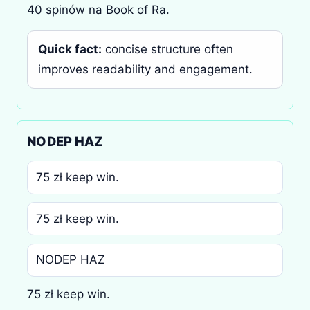
40 spinów na Book of Ra.
Quick fact:
concise structure often
improves readability and engagement.
NODEP HAZ
75 zł keep win.
75 zł keep win.
NODEP HAZ
75 zł keep win.