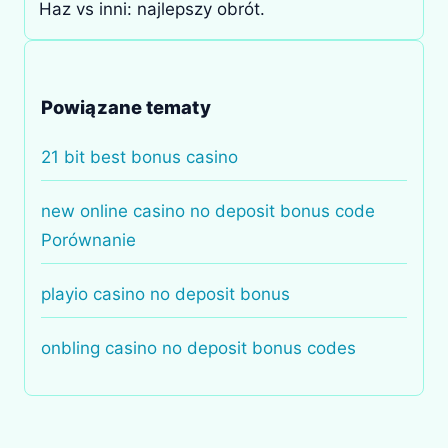
Haz vs inni: najlepszy obrót.
Powiązane tematy
21 bit best bonus casino
new online casino no deposit bonus code
Porównanie
playio casino no deposit bonus
onbling casino no deposit bonus codes