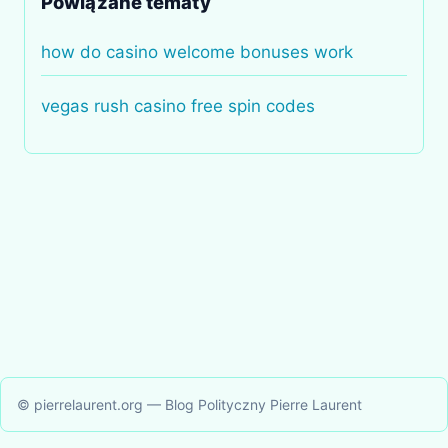
Powiązane tematy
how do casino welcome bonuses work
vegas rush casino free spin codes
© pierrelaurent.org — Blog Polityczny Pierre Laurent