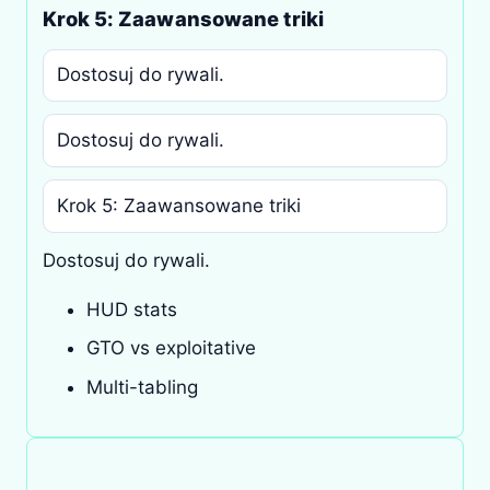
Krok 5: Zaawansowane triki
Dostosuj do rywali.
Dostosuj do rywali.
Krok 5: Zaawansowane triki
Dostosuj do rywali.
HUD stats
GTO vs exploitative
Multi-tabling