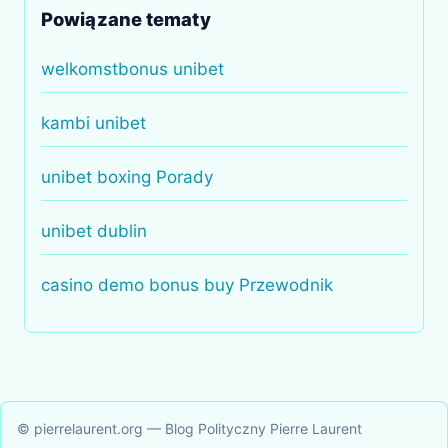
Powiązane tematy
welkomstbonus unibet
kambi unibet
unibet boxing Porady
unibet dublin
casino demo bonus buy Przewodnik
© pierrelaurent.org — Blog Polityczny Pierre Laurent