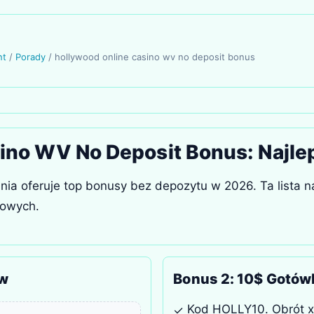
nt
/
Porady
/
hollywood online casino wv no deposit bonus
ino WV No Deposit Bonus: Najl
nia oferuje top bonusy bez depozytu w 2026. Ta lista 
łowych.
ów
Bonus 2: 10$ Gotów
Kod HOLLY10. Obrót x
✓