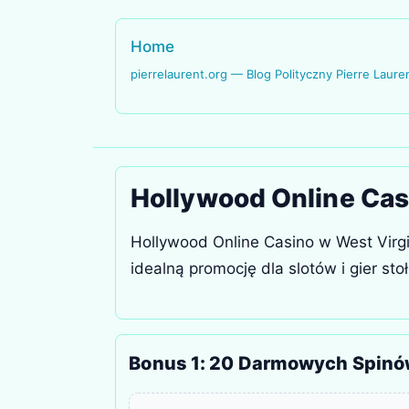
Home
pierrelaurent.org — Blog Polityczny Pierre Laure
Hollywood Online Cas
Hollywood Online Casino w West Virgi
idealną promocję dla slotów i gier sto
Bonus 1: 20 Darmowych Spin