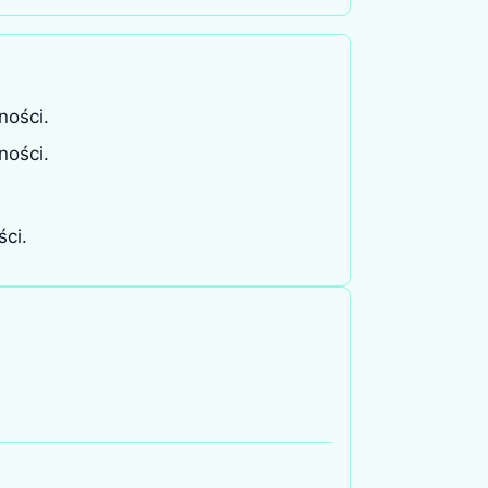
ności.
ności.
ści.