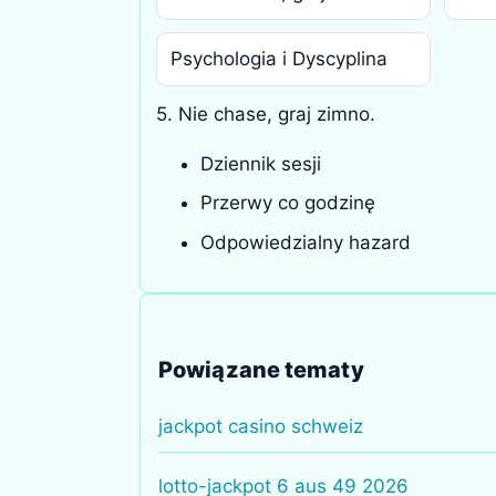
Psychologia i Dyscyplina
5. Nie chase, graj zimno.
Dziennik sesji
Przerwy co godzinę
Odpowiedzialny hazard
Powiązane tematy
jackpot casino schweiz
lotto-jackpot 6 aus 49 2026