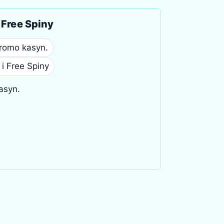
 Free Spiny
promo kasyn.
i Free Spiny
asyn.