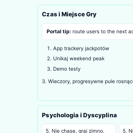
Czas i Miejsce Gry
Portal tip:
route users to the next a
App trackery jackpotów
Unikaj weekend peak
Demo testy
3. Wieczory, progresywne pule rosnąc
Psychologia i Dyscyplina
5. Nie chase, graj zimno.
5. N