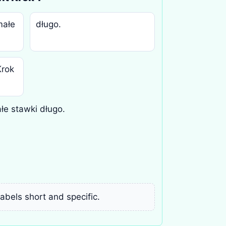
małe
długo.
Krok
łe stawki długo.
abels short and specific.