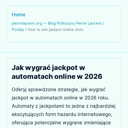
Home
pierrelaurent.org — Blog Polityczny Pierre Laurent
/
Porady
/
how to win jackpot online slots
Jak wygrać jackpot w
automatach online w 2026
Odkryj sprawdzone strategie, jak wygrać
jackpot w automatach online w 2026 roku.
Automaty z jackpotami to jedna z najbardziej
ekscytujących form hazardu internetowego,
oferująca potencjalne wygrane zmieniające