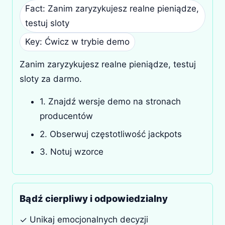
Fact: Zanim zaryzykujesz realne pieniądze,
testuj sloty
Key: Ćwicz w trybie demo
Zanim zaryzykujesz realne pieniądze, testuj
sloty za darmo.
1. Znajdź wersje demo na stronach
producentów
2. Obserwuj częstotliwość jackpots
3. Notuj wzorce
Bądź cierpliwy i odpowiedzialny
Unikaj emocjonalnych decyzji
✓