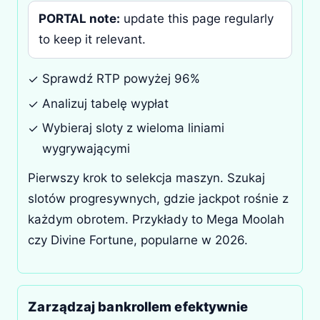
PORTAL note:
update this page regularly
to keep it relevant.
Sprawdź RTP powyżej 96%
✓
Analizuj tabelę wypłat
✓
Wybieraj sloty z wieloma liniami
✓
wygrywającymi
Pierwszy krok to selekcja maszyn. Szukaj
slotów progresywnych, gdzie jackpot rośnie z
każdym obrotem. Przykłady to Mega Moolah
czy Divine Fortune, popularne w 2026.
Zarządzaj bankrollem efektywnie