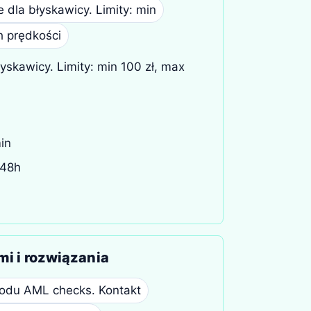
e dla błyskawicy. Limity: min
h prędkości
łyskawicy. Limity: min 100 zł, max
min
 48h
i i rozwiązania
wodu AML checks. Kontakt