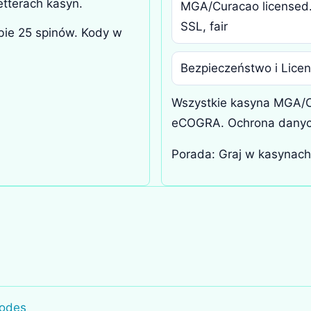
etterach kasyn.
MGA/Curacao licensed
SSL, fair
ebie 25 spinów. Kody w
Bezpieczeństwo i Licen
Wszystkie kasyna MGA/Cu
eCOGRA. Ochrona dany
Porada: Graj w kasynach z
codes