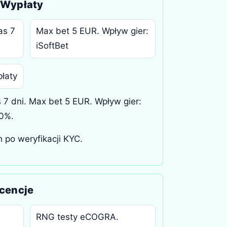
 Wypłaty
as 7
Max bet 5 EUR. Wpływ gier:
iSoftBet
łaty
 7 dni. Max bet 5 EUR. Wpływ gier:
20%.
h po weryfikacji KYC.
icencje
RNG testy eCOGRA.