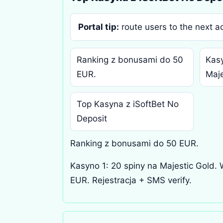
Portal tip:
route users to the next a
Ranking z bonusami do 50
Kasy
EUR.
Maje
Top Kasyna z iSoftBet No
Deposit
Ranking z bonusami do 50 EUR.
Kasyno 1: 20 spiny na Majestic Gold.
EUR. Rejestracja + SMS verify.