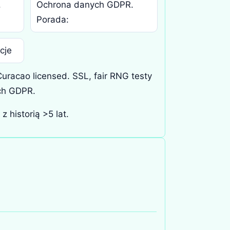
.
Ochrona danych GDPR.
Porada:
cje
racao licensed. SSL, fair RNG testy
ch GDPR.
 historią >5 lat.