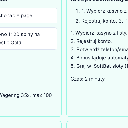
1. Wybierz kasyno z l
ctionable page.
Rejestruj konto. 3. 
1. Wybierz kasyno z listy.
no 1: 20 spiny na
2. Rejestruj konto.
stic Gold.
3. Potwierdź telefon/ema
4. Bonus ląduje automat
5. Graj w iSoftBet sloty 
Czas: 2 minuty.
 Wagering 35x, max 100