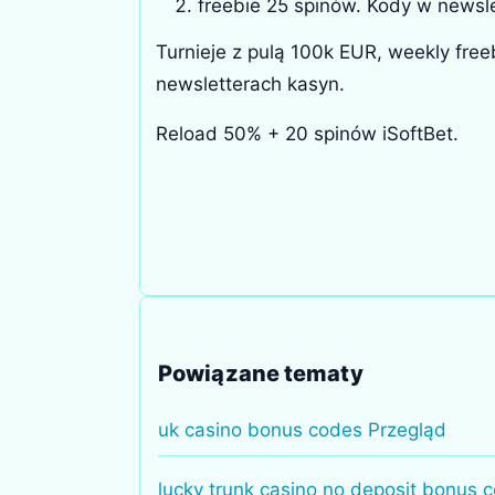
freebie 25 spinów. Kody w newsl
Turnieje z pulą 100k EUR, weekly fre
newsletterach kasyn.
Reload 50% + 20 spinów iSoftBet.
Powiązane tematy
uk casino bonus codes Przegląd
lucky trunk casino no deposit bonus 