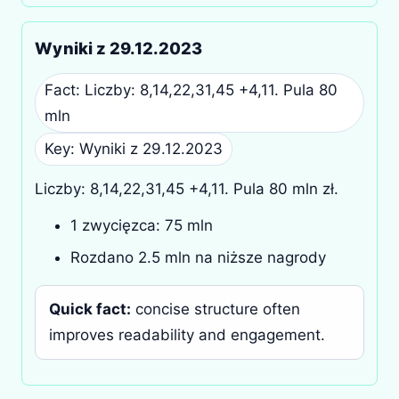
Wyniki z 29.12.2023
Fact: Liczby: 8,14,22,31,45 +4,11. Pula 80
mln
Key: Wyniki z 29.12.2023
Liczby: 8,14,22,31,45 +4,11. Pula 80 mln zł.
1 zwycięzca: 75 mln
Rozdano 2.5 mln na niższe nagrody
Quick fact:
concise structure often
improves readability and engagement.