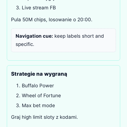
Live stream FB
Pula 50M chips, losowanie o 20:00.
Navigation cue:
keep labels short and
specific.
Strategie na wygraną
Buffalo Power
Wheel of Fortune
Max bet mode
Graj high limit sloty z kodami.