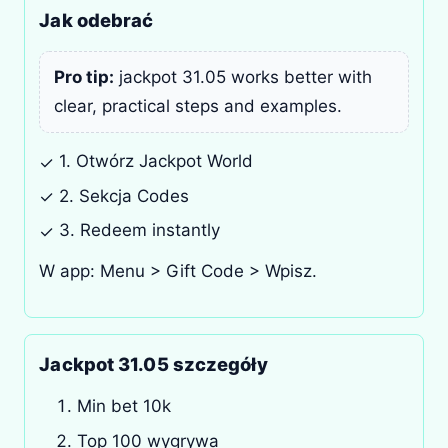
Jak odebrać
Pro tip:
jackpot 31.05 works better with
clear, practical steps and examples.
1. Otwórz Jackpot World
✓
2. Sekcja Codes
✓
3. Redeem instantly
✓
W app: Menu > Gift Code > Wpisz.
Jackpot 31.05 szczegóły
Min bet 10k
Top 100 wygrywa