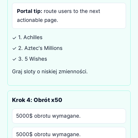
Portal tip:
route users to the next
actionable page.
1. Achilles
✓
2. Aztec's Millions
✓
3. 5 Wishes
✓
Graj sloty o niskiej zmienności.
Krok 4: Obrót x50
5000$ obrotu wymagane.
5000$ obrotu wymagane.