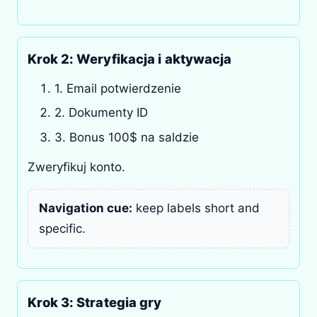
Krok 2: Weryfikacja i aktywacja
1. Email potwierdzenie
2. Dokumenty ID
3. Bonus 100$ na saldzie
Zweryfikuj konto.
Navigation cue:
keep labels short and
specific.
Krok 3: Strategia gry